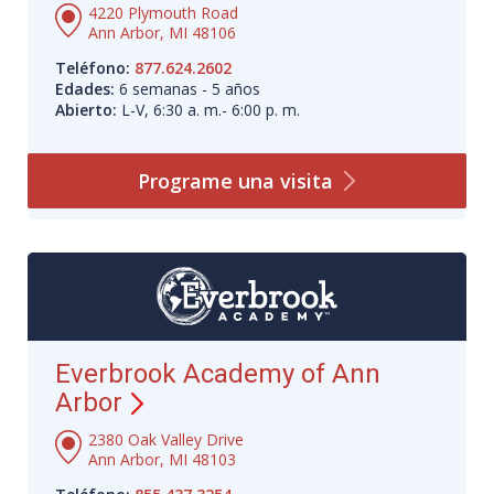
4220 Plymouth Road
Ann Arbor, MI 48106
Teléfono:
877.624.2602
Edades:
6 semanas - 5 años
Abierto:
L-V, 6:30 a. m.- 6:00 p. m.
Programe una
visita
Everbrook Academy of Ann
Arbor
2380 Oak Valley Drive
Ann Arbor, MI 48103