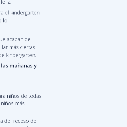
eliz.
ra el kindergarten
ollo
que acaban de
lar más ciertas
de kindergarten.
e las mañanas y
ra niños de todas
s niños más
a del receso de