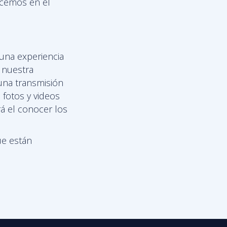
recemos en el
na experiencia
 nuestra
 una transmisión
 fotos y videos
rá el conocer los
ue están