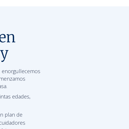
 en
ey
s enorgullecemos
 Comenzamos
asa.
intas edades,
n plan de
 cuidadores