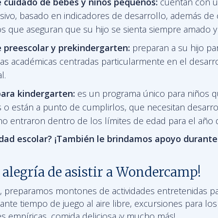
 cuidado de bebés y niños pequeños:
cuentan con u
usivo, basado en indicadores de desarrollo, además de
 que aseguran que su hijo se sienta siempre amado y f
e
preescolar y prekindergarten:
preparan a su hijo pa
as académicas centradas particularmente en el desarr
l.
ara kindergarten:
es un programa único para niños 
 o están a punto de cumplirlos, que necesitan desarrol
no entraron dentro de los límites de edad para el año 
edad escolar? ¡También le brindamos apoyo durant
 alegría de asistir a Wondercamp!
, preparamos montones de actividades entretenidas pa
nte tiempo de juego al aire libre, excursiones para lo
es empíricas, comida deliciosa ¡y mucho más!