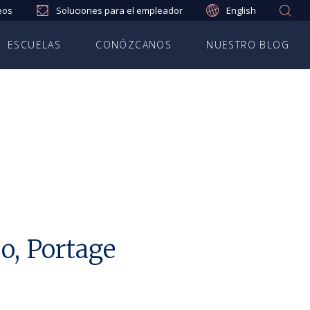
eos
Soluciones para el empleador
English
ESCUELAS
CONÓZCANOS
NUESTRO BLOG
o, Portage