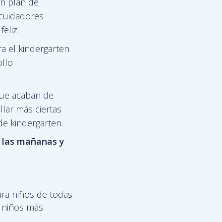
n plan de
 cuidadores
eliz.
ra el kindergarten
ollo
que acaban de
lar más ciertas
de kindergarten.
e las mañanas y
ra niños de todas
s niños más