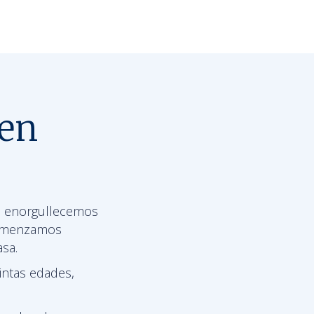
 en
s enorgullecemos
 Comenzamos
asa.
intas edades,