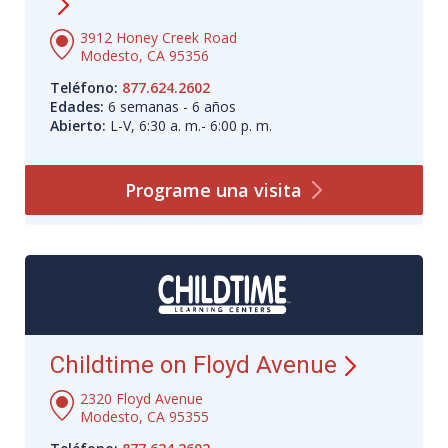
3912 Honey Creek Road
Modesto, CA 95356
Teléfono:
877.624.2602
Edades:
6 semanas - 6 años
Abierto:
L-V, 6:30 a. m.- 6:00 p. m.
Programe una
visita
Childtime on Floyd Avenue
2320 Floyd Avenue
Modesto, CA 95355