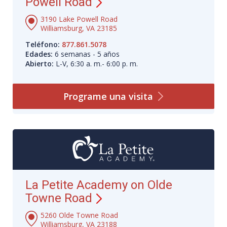
Powell Road
3190 Lake Powell Road
Williamsburg, VA 23185
Teléfono:
877.861.5078
Edades:
6 semanas - 5 años
Abierto:
L-V, 6:30 a. m.- 6:00 p. m.
Programe una
visita
La Petite Academy on Olde
Towne Road
5260 Olde Towne Road
Williamsburg, VA 23188