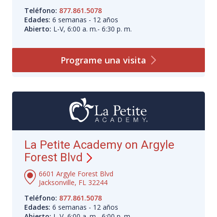
Teléfono:
877.861.5078
Edades:
6 semanas - 12 años
Abierto:
L-V, 6:00 a. m.- 6:30 p. m.
Programe una
visita
La Petite Academy on Argyle
Forest Blvd
6601 Argyle Forest Blvd
Jacksonville, FL 32244
Teléfono:
877.861.5078
Edades:
6 semanas - 12 años
Abierto:
L-V, 6:00 a. m.- 6:00 p. m.