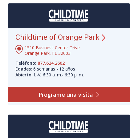
Childtime of Orange Park
1510 Business Center Drive
Orange Park, FL 32003
Teléfono:
877.624.2602
Edades:
6 semanas - 12 años
Abierto:
L-V, 6:30 a. m.- 6:30 p. m.
Programe una
visita