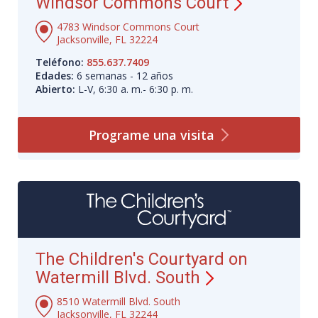
Windsor Commons Court
4783 Windsor Commons Court
Jacksonville, FL 32224
Teléfono:
855.637.7409
Edades:
6 semanas - 12 años
Abierto:
L-V, 6:30 a. m.- 6:30 p. m.
Programe una
visita
The Children's Courtyard on
Watermill Blvd. South
8510 Watermill Blvd. South
Jacksonville, FL 32244