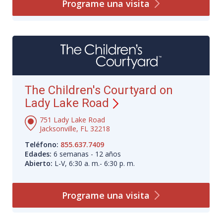
Programe una
visita
The Children's Courtyard on
Lady Lake Road
751 Lady Lake Road
Jacksonville, FL 32218
Teléfono:
855.637.7409
Edades:
6 semanas - 12 años
Abierto:
L-V, 6:30 a. m.- 6:30 p. m.
Programe una
visita