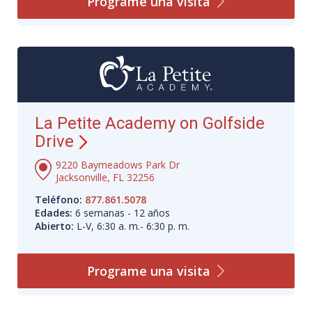
Programe una
visita
La Petite Academy on Golfside
Drive
9220 Baymeadows Park Dr
Jacksonville, FL 32256
Teléfono:
877.861.5078
Edades:
6 semanas - 12 años
Abierto:
L-V, 6:30 a. m.- 6:30 p. m.
Programe una
visita