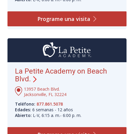
Programe una
visita
La Petite Academy on Beach
Blvd.
13957 Beach Blvd.
Jacksonville, FL 32224
Teléfono:
877.861.5078
Edades:
6 semanas - 12 años
Abierto:
L-V, 6:15 a. m.- 6:00 p. m.