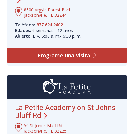
8500 Argyle Forest Blvd
Jacksonville, FL 32244
Teléfono:
877.624.2602
Edades:
6 semanas - 12 años
Abierto:
L-V, 6:00 a. m.- 6:30 p. m.
Programe una
visita
La Petite Academy on St Johns
Bluff Rd
50 St Johns Bluff Rd
Jacksonville, FL 32225