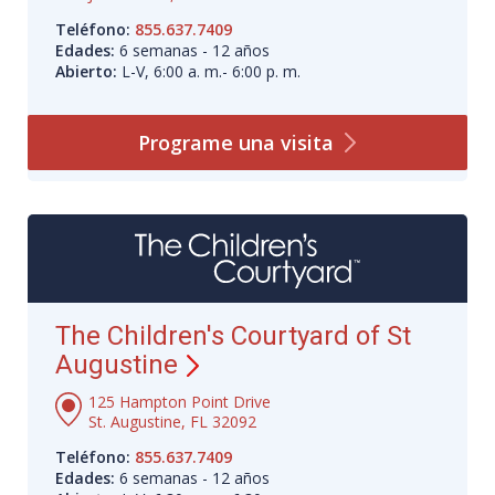
Teléfono:
855.637.7409
Edades:
6 semanas - 12 años
Abierto:
L-V, 6:00 a. m.- 6:00 p. m.
Programe una
visita
The Children's Courtyard of St
Augustine
125 Hampton Point Drive
St. Augustine, FL 32092
Teléfono:
855.637.7409
Edades:
6 semanas - 12 años