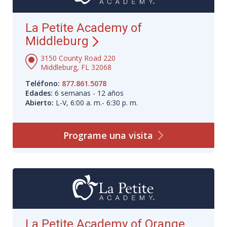
La Petite Academy of
Middleburg
3150 County Road 220
Middleburg, FL 32068
Teléfono:
877.861.5078
Edades:
6 semanas - 12 años
Abierto:
L-V, 6:00 a. m.- 6:30 p. m.
Programe una
visita
La Petite Academy of Orange