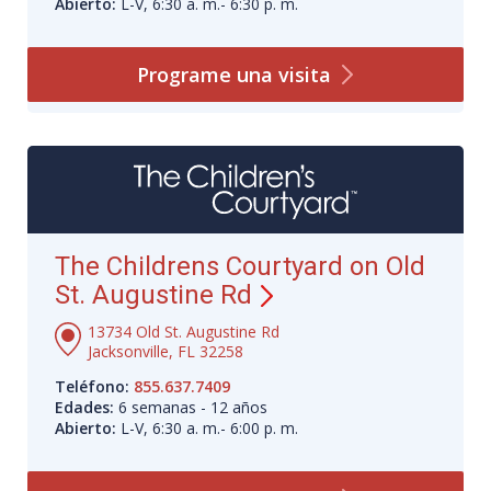
Abierto:
L-V, 6:30 a. m.- 6:30 p. m.
Programe una
visita
The Childrens Courtyard on Old
St. Augustine Rd
13734 Old St. Augustine Rd
Jacksonville, FL 32258
Teléfono:
855.637.7409
Edades:
6 semanas - 12 años
Abierto:
L-V, 6:30 a. m.- 6:00 p. m.