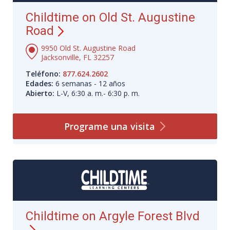
Childtime on Old St. Augustine
Road
9950 Old St. Augustine Road
Jacksonville, FL 32257
Teléfono:
877.624.2602
Edades:
6 semanas - 12 años
Abierto:
L-V, 6:30 a. m.- 6:30 p. m.
Programe una
visita
Childtime on Argyle Forest Blvd