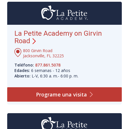
La Petite Academy on Girvin
Road
800 Girvin Road
Jacksonville, FL 32225
Teléfono:
877.861.5078
Edades:
6 semanas - 12 años
Abierto:
L-V, 6:30 a. m.- 6:00 p. m.
Programe una
visita