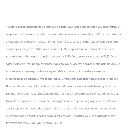
*La oferta es por un descuento de matrícula de hasta $250. Cada descuento de $250 en la matrícula
se aplica a una (1) semana de matrícula en escuelas de facturación semanal y a un (1) mes de matrícula
en escuelas de facturación mensual. El crédito de $250 se aplica a la matrícula de $250 o más. En el
caso de que el cargo de matrícula sea inferior a $250, se aplicará un crédito por el monto de la
matrícula semanal o mensual completa en lugar de $250. Descuento total máximo de $250. Debe
pagar la cuota de inscripción y comenzar la asistencia regular antes del 4 de septiembre de 2026. La
matrícula debe pagarse por adelantado para calificar. La inscripción se efectúa según la
disponibilidad de espacio. Sin valor en efectivo. Límite de un cupón por niño. Se usa por única vez.
No es válida para otro crédito u oferta. Oferta no válida para los asociados de Learning Care o sus
familias inmediatas. No es válido para familias inscritas en la misma escuela en los últimos 30 días.
La oferta no es garantía de inscripción. Learning Care no es responsable y no puede reemplazar o
canjear cupones perdidos, robados, destruidos o vencidos. Esta institución es un proveedor que
ofrece igualdad de oportunidades. ©2026 Learning Care Group (US) No. 2 Inc. Código de cupón:
FY27BTS$250. Oferta válida del 6/22/26 al 9/4/26.