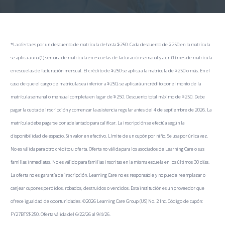
*La oferta es por un descuento de matrícula de hasta $250. Cada descuento de $250 en la matrícula
se aplica a una (1) semana de matrícula en escuelas de facturación semanal y a un (1) mes de matrícula
en escuelas de facturación mensual. El crédito de $250 se aplica a la matrícula de $250 o más. En el
caso de que el cargo de matrícula sea inferior a $250, se aplicará un crédito por el monto de la
matrícula semanal o mensual completa en lugar de $250. Descuento total máximo de $250. Debe
pagar la cuota de inscripción y comenzar la asistencia regular antes del 4 de septiembre de 2026. La
matrícula debe pagarse por adelantado para calificar. La inscripción se efectúa según la
disponibilidad de espacio. Sin valor en efectivo. Límite de un cupón por niño. Se usa por única vez.
No es válida para otro crédito u oferta. Oferta no válida para los asociados de Learning Care o sus
familias inmediatas. No es válido para familias inscritas en la misma escuela en los últimos 30 días.
La oferta no es garantía de inscripción. Learning Care no es responsable y no puede reemplazar o
canjear cupones perdidos, robados, destruidos o vencidos. Esta institución es un proveedor que
ofrece igualdad de oportunidades. ©2026 Learning Care Group (US) No. 2 Inc. Código de cupón:
FY27BTS$250. Oferta válida del 6/22/26 al 9/4/26.