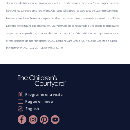
disponibilidad de espacio. Sin valor en efectivo. Límite de un cupón por niño. Se usa por única vez.
No es válida para otro crédito u oferta. Oferta no válida para los asociados de Learning Care o sus
familias inmediatas. No es válido para familias inscritas en la misma escuela en los últimos 30 días.
La oferta no es garantía de inscripción. Learning Care no es responsable y no puede reemplazar o
canjear cupones perdidos, robados, destruidos o vencidos. Esta institución es un proveedor que
ofrece igualdad de oportunidades. ©2026 Learning Care Group (US) No. 2 Inc. Código de cupón:
FY27BTS$250. Oferta válida del 6/22/26 al 9/4/26.
Programe una visita
Pague en línea
English