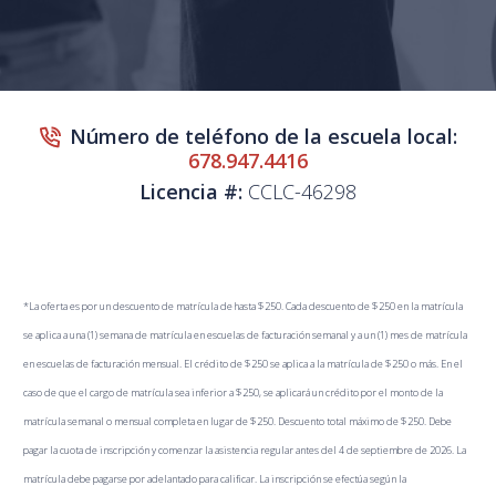
Número de teléfono de la escuela local:
678.947.4416
Licencia #:
CCLC-46298
*La oferta es por un descuento de matrícula de hasta $250. Cada descuento de $250 en la matrícula
se aplica a una (1) semana de matrícula en escuelas de facturación semanal y a un (1) mes de matrícula
en escuelas de facturación mensual. El crédito de $250 se aplica a la matrícula de $250 o más. En el
caso de que el cargo de matrícula sea inferior a $250, se aplicará un crédito por el monto de la
matrícula semanal o mensual completa en lugar de $250. Descuento total máximo de $250. Debe
pagar la cuota de inscripción y comenzar la asistencia regular antes del 4 de septiembre de 2026. La
matrícula debe pagarse por adelantado para calificar. La inscripción se efectúa según la