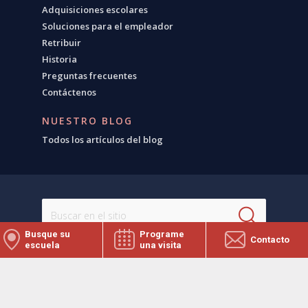
Adquisiciones escolares
Soluciones para el empleador
Retribuir
Historia
Preguntas frecuentes
Contáctenos
NUESTRO BLOG
Todos los artículos del blog
Busque su
Programe
Contacto
escuela
una visita
Esta institución es un proveedor que ofrece igualdad
de oportunidades.
©2026 Learning Care Group (US) No. 2 Inc.
Visite Learning Care
Política de privacidad