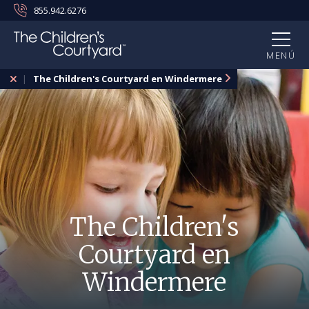
855.942.6276
MENÚ
The Children's Courtyard en Windermere
The Children's
Courtyard en
Windermere