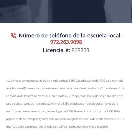
Número de teléfono de la escuela local:
972.263.9098
Licencia #:
868838
*La oferta es por un descuento de matrícula de hasta $250. Cada descuento de $250 en la matrícula
se aplica a una (1) semana de matrícula en escuelas de facturación semanal y a un (1) mes de matrícula
en escuelas de facturación mensual. El crédito de $250 se aplica a la matrícula de $250 o más. En el
caso de que el cargo de matrícula sea inferior a $250, se aplicará un crédito por el monto de la
matrícula semanal o mensual completa en lugar de $250. Descuento total máximo de $250. Debe
pagar la cuota de inscripción y comenzar la asistencia regular antes del 4 de septiembre de 2026. La
matrícula debe pagarse por adelantado para calificar. La inscripción se efectúa según la