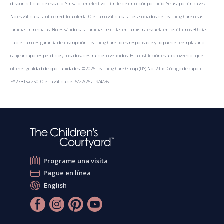
disponibilidad de espacio. Sin valor en efectivo. Límite de un cupón por niño. Se usa por única vez.
No es válida para otro crédito u oferta. Oferta no válida para los asociados de Learning Care o sus
familias inmediatas. No es válido para familias inscritas en la misma escuela en los últimos 30 días.
La oferta no es garantía de inscripción. Learning Care no es responsable y no puede reemplazar o
canjear cupones perdidos, robados, destruidos o vencidos. Esta institución es un proveedor que
ofrece igualdad de oportunidades. ©2026 Learning Care Group (US) No. 2 Inc. Código de cupón:
FY27BTS$250. Oferta válida del 6/22/26 al 9/4/26.
Programe una visita
Pague en línea
English