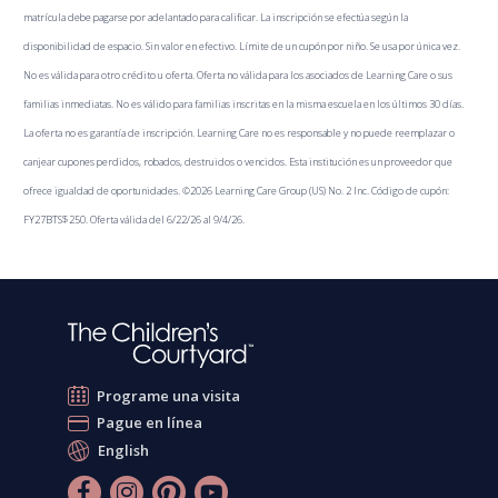
matrícula debe pagarse por adelantado para calificar. La inscripción se efectúa según la
disponibilidad de espacio. Sin valor en efectivo. Límite de un cupón por niño. Se usa por única vez.
No es válida para otro crédito u oferta. Oferta no válida para los asociados de Learning Care o sus
familias inmediatas. No es válido para familias inscritas en la misma escuela en los últimos 30 días.
La oferta no es garantía de inscripción. Learning Care no es responsable y no puede reemplazar o
canjear cupones perdidos, robados, destruidos o vencidos. Esta institución es un proveedor que
ofrece igualdad de oportunidades. ©2026 Learning Care Group (US) No. 2 Inc. Código de cupón:
FY27BTS$250. Oferta válida del 6/22/26 al 9/4/26.
Programe una visita
Pague en línea
English