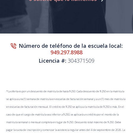
Número de teléfono de la escuela local:
949.297.8988
Licencia #:
304371509
*La oferta es por un descuento de matrícula de hasta $250. Cada descuento de $250 en la matrícula
se aplica a una (1) semana de matrícula en escuelas de facturación semanal y a un (1) mes de matrícula
en escuelas de facturación mensual. El crédito de $250 se aplica a la matrícula de $250 o más. En el
caso de que el cargo de matrícula sea inferior a $250, se aplicará un crédito por el monto de la
matrícula semanal o mensual completa en lugar de $250. Descuento total máximo de $250. Debe
pagar la cuota de inscripción y comenzar la asistencia regular antes del 4 de septiembre de 2026. La