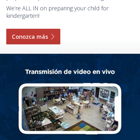
We’re ALL IN on preparing your child for
kindergarten!
Conozca
más