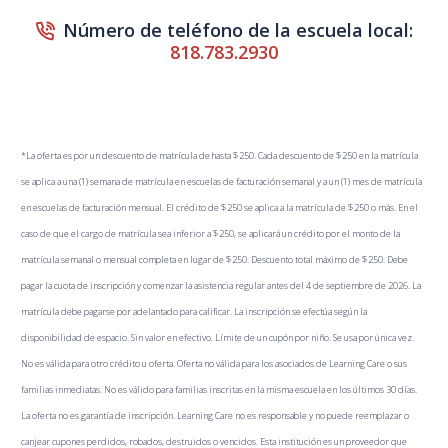
Número de teléfono de la escuela local:
818.783.2930
*La oferta es por un descuento de matrícula de hasta $250. Cada descuento de $250 en la matrícula
se aplica a una (1) semana de matrícula en escuelas de facturación semanal y a un (1) mes de matrícula
en escuelas de facturación mensual. El crédito de $250 se aplica a la matrícula de $250 o más. En el
caso de que el cargo de matrícula sea inferior a $250, se aplicará un crédito por el monto de la
matrícula semanal o mensual completa en lugar de $250. Descuento total máximo de $250. Debe
pagar la cuota de inscripción y comenzar la asistencia regular antes del 4 de septiembre de 2026. La
matrícula debe pagarse por adelantado para calificar. La inscripción se efectúa según la
disponibilidad de espacio. Sin valor en efectivo. Límite de un cupón por niño. Se usa por única vez.
No es válida para otro crédito u oferta. Oferta no válida para los asociados de Learning Care o sus
familias inmediatas. No es válido para familias inscritas en la misma escuela en los últimos 30 días.
La oferta no es garantía de inscripción. Learning Care no es responsable y no puede reemplazar o
canjear cupones perdidos, robados, destruidos o vencidos. Esta institución es un proveedor que